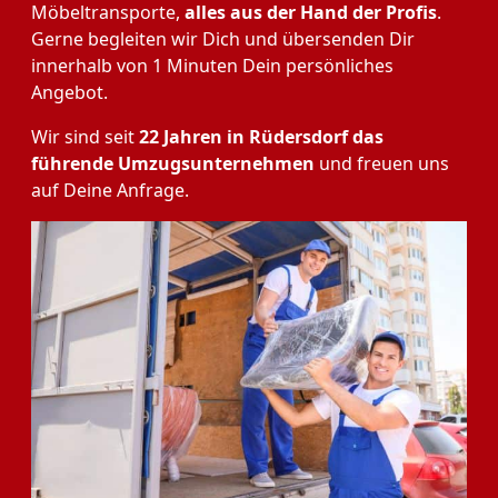
Möbeltransporte,
alles aus der Hand der Profis
.
Gerne begleiten wir Dich und übersenden Dir
innerhalb von 1 Minuten Dein persönliches
Angebot.
Wir sind seit
22 Jahren in Rüdersdorf das
führende Umzugsunternehmen
und freuen uns
auf Deine Anfrage.