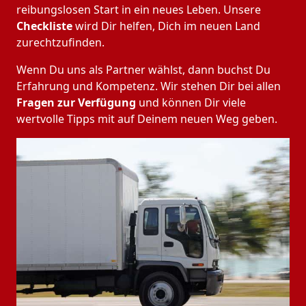
reibungslosen Start in ein neues Leben.
Unsere
Checkliste
wird Dir helfen, Dich im neuen Land
zurechtzufinden.
Wenn Du uns als Partner wählst, dann buchst Du
Erfahrung und Kompetenz. Wir stehen Dir bei allen
Fragen zur Verfügung
und können Dir viele
wertvolle Tipps mit auf Deinem neuen Weg geben.