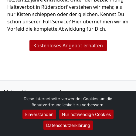
Halteverbot in Rüdersdorf verstehen wir mehr, als
nur Kisten schleppen oder der gleichen. Kennst Du
schon unseren Full-Service? Hier übernehmen wir im
Vorfeld die komplette Abwicklung für Dich.
Kostenloses Angebot erhalten
Müllers Umzugsunternehmen
Eugen Pohl
Diese Internetseite verwendet Cookies um die
Benutzerfreundlichkeit zu verbessern.
Ahornstraße 3
15378
Rüdersdorf
Einverstanden
Nur notwendige Cookies
Datenschutzerklärung
Tel.:
01579-2621466
E-Mail:
info@muellers-umzugsunternehmen.de