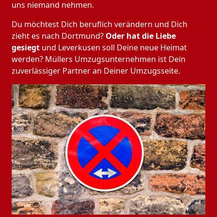
uns niemand nehmen.
Du möchtest Dich beruflich verändern und Dich
zieht es nach Dortmund?
Oder hat die Liebe
gesiegt
und Leverkusen soll Deine neue Heimat
werden? Müllers Umzugsunternehmen ist Dein
zuverlässiger Partner an Deiner Umzugsseite.