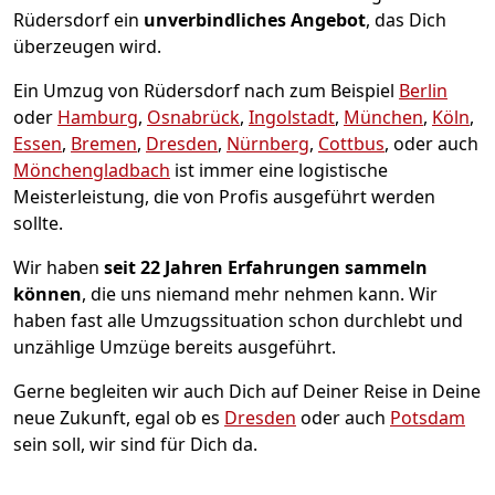
Rüdersdorf ein
unverbindliches Angebot
, das Dich
überzeugen wird.
Ein Umzug von Rüdersdorf nach zum Beispiel
Berlin
oder
Hamburg
,
Osnabrück
,
Ingolstadt
,
München
,
Köln
,
Essen
,
Bremen
,
Dresden
,
Nürnberg
,
Cottbus
, oder auch
Mönchen­gladbach
ist immer eine logistische
Meisterleistung, die von Profis ausgeführt werden
sollte.
Wir haben
seit
22 Jahren Erfahrungen sammeln
können
, die uns niemand mehr nehmen kann. Wir
haben fast alle Umzugssituation schon durchlebt und
unzählige Umzüge bereits ausgeführt.
Gerne begleiten wir auch Dich auf Deiner Reise in Deine
neue Zukunft, egal ob es
Dresden
oder auch
Potsdam
sein soll, wir sind für Dich da.