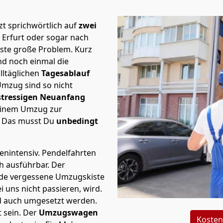
t sprichwörtlich auf
zwei
 Erfurt oder sogar nach
rste große Problem.
Kurz
d noch einmal die
lltäglichen
Tagesablauf
Umzug sind so nicht
stressigen Neuanfang
 einem Umzug zur
. Das musst Du
unbedingt
tenintensiv. Pendelfahrten
ch ausführbar.
Der
Jede vergessene Umzugskiste
i uns nicht passieren, wird.
d auch umgesetzt werden.
 sein. Der
Umzugswagen
Kosten