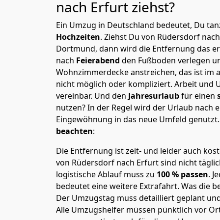
nach Erfurt
ziehst?
Ein Umzug in Deutschland bedeutet, Du tanz
Hochzeiten
. Ziehst Du von Rüdersdorf nach
Dortmund, dann wird die Entfernung das e
nach
Feierabend
den Fußboden verlegen un
Wohnzimmerdecke anstreichen, das ist im a
nicht möglich oder kompliziert.
Arbeit und 
vereinbar. Und den
Jahresurlaub
für einen
nutzen? In der Regel wird der Urlaub nach
Eingewöhnung in das neue Umfeld genutzt
beachten
:
Die Entfernung ist zeit- und leider auch kos
von Rüdersdorf nach Erfurt sind nicht tägli
logistische Ablauf muss zu
100 % passen
. 
bedeutet eine weitere Extrafahrt. Was die be
Der Umzugstag muss detailliert geplant un
Alle Umzugshelfer müssen pünktlich vor Ort