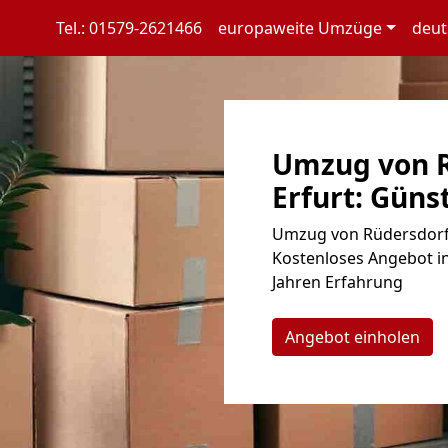
Tel.: 01579-2621466
europaweite Umzüge
deut
Umzug von R
Erfurt: Günst
Umzug von Rüdersdorf n
Kostenloses Angebot in
Jahren Erfahrung
Angebot einholen