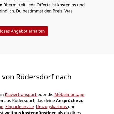
en
übermittelt. Jede Offerte ist kostenlos und
indlich. Du bestimmst den Preis. Was
loses Angebot erhalten
g von
Rüdersdorf nach
ein
Klaviertransport
oder die
Möbelmontage
en
aus Rüdersdorf, das deine
Ansprüche zu
ge
,
Einpackservice
,
Umzugskartons
und
ist
weitaus kostengünstiger
, als du dir es