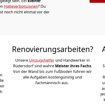
elegt sein. Ein
kleiner
den
Halteverbotszonen
? Du
st noch nicht einmal vor der
Renovierungsarbeiten?
Unsere
Umzugshelfer
und Handwerker in
Rüdersdorf sind wahre
Meister ihres Fachs
.
S
Von der Wand bis zum Fußboden führen wir
r.
alle Aufgaben kostengünstig und
R
le
fachmännisch aus.
u
wir
a
ch
je