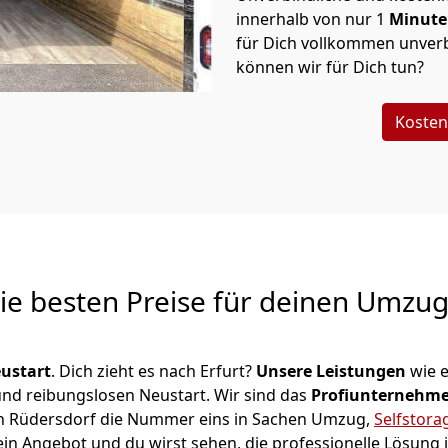
innerhalb von nur
1
Minut
für Dich vollkommen unverb
können wir für Dich tun?
Kosten
Die besten Preise für deinen Umzu
ustart
. Dich zieht es nach Erfurt?
Unsere Leistungen
wie 
 und reibungslosen Neustart.
Wir sind das
Profiunternehm
r in Rüdersdorf die Nummer eins in Sachen Umzug,
Selfstora
in Angebot und du wirst sehen, die professionelle Lösung 