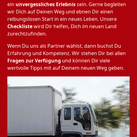
ein
unvergessliches Erlebnis
sein. Gerne begleiten
wir Dich auf Deinen Weg und ebnen Dir einen
reibungslosen Start in ein neues Leben.
Unsere
Checkliste
wird Dir helfen, Dich im neuen Land
zurechtzufinden.
Wenn Du uns als Partner wählst, dann buchst Du
Erfahrung und Kompetenz. Wir stehen Dir bei allen
Fragen zur Verfügung
und können Dir viele
wertvolle Tipps mit auf Deinem neuen Weg geben.