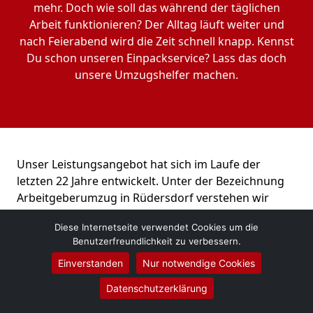
mehr. Doch wie soll das während der täglichen
Arbeit funktionieren? Der Alltag läuft weiter und
nach Feierabend wird die Zeit schnell knapp. Kennst
Du schon unseren Einpackservice? Lass das doch
unsere Umzugshelfer machen.
Unser Leistungsangebot hat sich im Laufe der
letzten 22 Jahre entwickelt. Unter der Bezeichnung
Arbeitgeberumzug in Rüdersdorf verstehen wir
mehr, als nur Kisten schleppen. Kennst Du schon
Diese Internetseite verwendet Cookies um die
unseren Full-Service? Hier übernehmen wir im
Benutzerfreundlichkeit zu verbessern.
Vorfeld die komplette Abwicklung für Dich.
Einverstanden
Nur notwendige Cookies
Kostenloses Angebot erhalten
Datenschutzerklärung