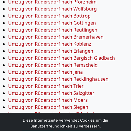
Umzug von Rüdersdorf nach Pforzheim
Umzug von Rüdersdorf nach Wolfsburg
Umzug von Rüdersdorf nach Bottrop
Umzug von Rüdersdorf nach Göttingen
Umzug von Rüdersdorf nach Reutlingen
Umzug von Rüdersdorf nach Bremer­haven
Umzug von Rüdersdorf nach Koblenz
Umzug von Rüdersdorf nach Erlangen
Umzug von Rüdersdorf nach Bergisch Gladbach
Umzug von Rüdersdorf nach Remscheid
Umzug von Rüdersdorf nach Jena
Umzug von Rüdersdorf nach Recklinghausen
Umzug von Rüdersdorf nach Trier
Umzug von Rüdersdorf nach Salzgitter
Umzug von Rüdersdorf nach Moers
Umzug von Rüdersdorf nach Siegen
Umzug von Rüdersdorf nach Hildesheim
Umzug von Rüdersdorf nach Gütersloh
Diese Internetseite verwendet Cookies um die
Benutzerfreundlichkeit zu verbessern.