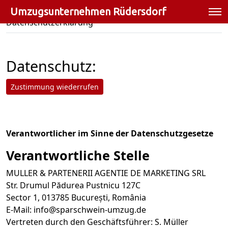
Umzugsunternehmen Rüdersdorf
»
Umzugsunternehmen Rüdersdorf
Datenschutzerklärung
Datenschutz:
Zustimmung wiederrufen
Verantwortlicher im Sinne der Datenschutzgesetze
Verantwortliche Stelle
MULLER & PARTENERII AGENTIE DE MARKETING SRL
Str. Drumul Pădurea Pustnicu 127C
Sector 1, 013785 București, România
E-Mail:
info@sparschwein-umzug.de
Vertreten durch den Geschäftsführer: S. Müller